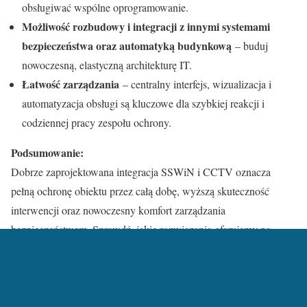
obsługiwać wspólne oprogramowanie.
Możliwość rozbudowy i integracji z innymi systemami
bezpieczeństwa oraz automatyką budynkową
– buduj
nowoczesną, elastyczną architekturę IT.
Łatwość zarządzania
– centralny interfejs, wizualizacja i
automatyzacja obsługi są kluczowe dla szybkiej reakcji i
codziennej pracy zespołu ochrony.
Podsumowanie:
Dobrze zaprojektowana integracja SSWiN i CCTV oznacza
pełną ochronę obiektu przez całą dobę, wyższą skuteczność
interwencji oraz nowoczesny komfort zarządzania
bezpieczeństwem. Sprawdź, jakie rozwiązania oferujemy na
stronie
Telewizja przemysłowa CCTV
i
Systemy SSWIN
.
Categories:
Blog