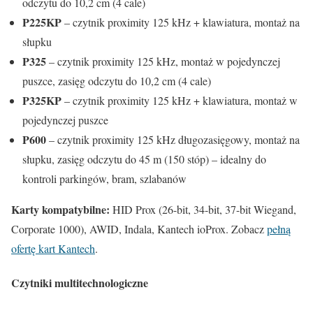
odczytu do 10,2 cm (4 cale)
P225KP
– czytnik proximity 125 kHz + klawiatura, montaż na
słupku
P325
– czytnik proximity 125 kHz, montaż w pojedynczej
puszce, zasięg odczytu do 10,2 cm (4 cale)
P325KP
– czytnik proximity 125 kHz + klawiatura, montaż w
pojedynczej puszce
P600
– czytnik proximity 125 kHz długozasięgowy, montaż na
słupku, zasięg odczytu do 45 m (150 stóp) – idealny do
kontroli parkingów, bram, szlabanów
Karty kompatybilne:
HID Prox (26-bit, 34-bit, 37-bit Wiegand,
Corporate 1000), AWID, Indala, Kantech ioProx. Zobacz
pełną
ofertę kart Kantech
.
Czytniki multitechnologiczne