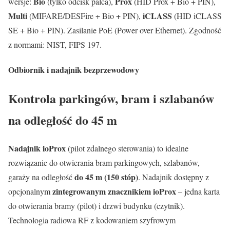
Bio
Prox
wersje:
(tylko odcisk palca),
(HID Prox + Bio + PIN),
Multi
iCLASS
(MIFARE/DESFire + Bio + PIN),
(HID iCLASS
SE + Bio + PIN). Zasilanie PoE (Power over Ethernet). Zgodność
z normami: NIST, FIPS 197.
Odbiornik i nadajnik bezprzewodowy
Kontrola parkingów, bram i szlabanów
na odległość do 45 m
Nadajnik ioProx
(pilot zdalnego sterowania) to idealne
rozwiązanie do otwierania bram parkingowych, szlabanów,
do 45 m (150 stóp)
garaży na odległość
. Nadajnik dostępny z
zintegrowanym znacznikiem ioProx
opcjonalnym
– jedna karta
do otwierania bramy (pilot) i drzwi budynku (czytnik).
Technologia radiowa RF z kodowaniem szyfrowym