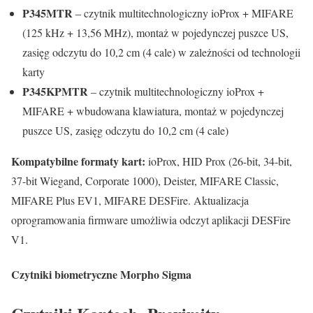
P345MTR
– czytnik multitechnologiczny ioProx + MIFARE
(125 kHz + 13,56 MHz), montaż w pojedynczej puszce US,
zasięg odczytu do 10,2 cm (4 cale) w zależności od technologii
karty
P345KPMTR
– czytnik multitechnologiczny ioProx +
MIFARE + wbudowana klawiatura, montaż w pojedynczej
puszce US, zasięg odczytu do 10,2 cm (4 cale)
Kompatybilne formaty kart:
ioProx, HID Prox (26-bit, 34-bit,
37-bit Wiegand, Corporate 1000), Deister, MIFARE Classic,
MIFARE Plus EV1, MIFARE DESFire. Aktualizacja
oprogramowania firmware umożliwia odczyt aplikacji DESFire
V1.
Czytniki biometryczne Morpho Sigma