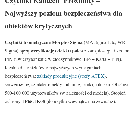
Czytniki Kantech Proximity –
Najwyższy poziom bezpieczeństwa dla
obiektów krytycznych
Czytniki biometryczne Morpho Sigma
(MA Sigma Lite, WR
weryfikację odcisku palca
Sigma) łączą
z kartą dostępu i kodem
PIN (uwierzytelnienie wieloczynnikowe: Bio + Karta + PIN).
Idealne dla obiektów o najwyższych wymaganiach
bezpieczeństwa:
zakłady produkcyjne (strefy ATEX)
,
serwerownie, szpitale, obiekty militarne, banki, lotniska. Obsługa:
500-100 000 użytkowników (w zależności od modelu). Stopień
IP65, IK08
ochrony:
(do użytku wewnątrz i na zewnątrz).