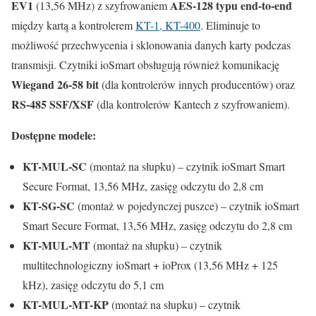
EV1
AES-128 typu end-to-end
(13,56 MHz) z szyfrowaniem
między kartą a kontrolerem
KT-1, KT-400
. Eliminuje to
możliwość przechwycenia i sklonowania danych karty podczas
transmisji. Czytniki ioSmart obsługują również komunikację
Wiegand 26-58 bit
(dla kontrolerów innych producentów) oraz
RS-485 SSF/XSF
(dla kontrolerów Kantech z szyfrowaniem).
Dostępne modele:
KT-MUL-SC
(montaż na słupku) – czytnik ioSmart Smart
Secure Format, 13,56 MHz, zasięg odczytu do 2,8 cm
KT-SG-SC
(montaż w pojedynczej puszce) – czytnik ioSmart
Smart Secure Format, 13,56 MHz, zasięg odczytu do 2,8 cm
KT-MUL-MT
(montaż na słupku) – czytnik
multitechnologiczny ioSmart + ioProx (13,56 MHz + 125
kHz), zasięg odczytu do 5,1 cm
KT-MUL-MT-KP
(montaż na słupku) – czytnik