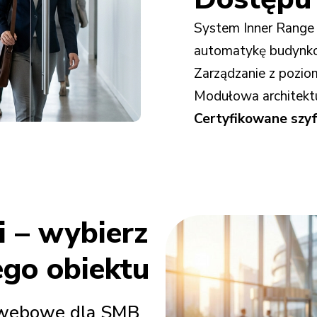
System Inner Range 
automatykę budynkow
Zarządzanie z pozio
Modułowa architektur
Certyfikowane szy
ti – wybierz
ego obiektu
e webowe dla SMB