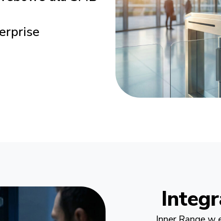
terprise
Integ
Inner Range w