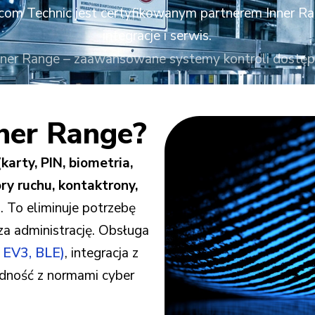
sacom Technic jest certyfikowanym partnerem Inner R
integracje i serwis.
nner Range – zaawansowane systemy kontroli dostęp
ner Range?
karty, PIN, biometria,
y ruchu, kontaktrony,
. To eliminuje potrzebę
a administrację. Obsługa
 EV3, BLE)
, integracja z
ność z normami cyber