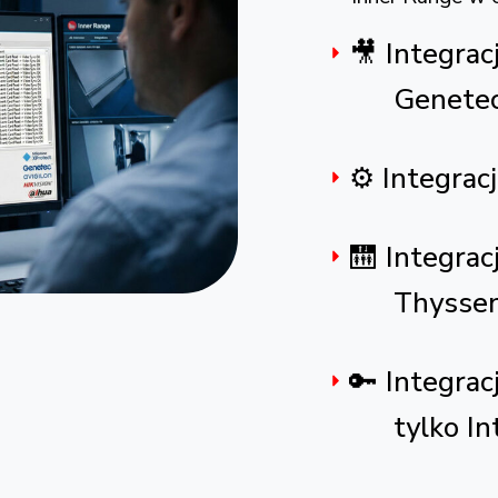
🎥 Integra
Genetec
Natywna i
XProtect, G
Dahua.
Funkcje:
Automa
karty –
Podglą
Nagryw
Video v
Synchro