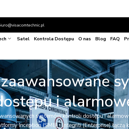
biuro@visacomtechnic.pl
ech
Satel
Kontrola Dostępu
O nas
Blog
FAQ
P
 zaawansowane sy
dostępu i alarmow
zaawansowanych systemów kontroli dostępu i alarmo
atformy Inception (SMB) i Integriti (Enterprise) łąc