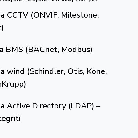
cja CCTV (ONVIF, Milestone,
)
ntegracja z systemami CCTV:
Milestone
enetec Security Center, Avigilon, Hikvision,
tyczne wywołanie kamery przy odczycie
 zobaczenie, kto wchodzi
d wideo na żywo w interfejsie Inner Range
anie zdarzeń dostępu do archiwum wideo
erification przy uzbrojeniu/rozbrojeniu alarmu
nizacja timeline’u: zdarzenie dostępu +