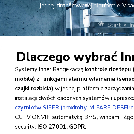
jednej zintegrowanej platformie. Vi
Start
»
I
Dlaczego wybrać In
Systemy Inner Range łączą
kontrolę dostępu (
mobile)
z
funkcjami alarmu włamania (sensor
czujki rozbicia)
w jednej platformie zarządzania
instalacji dwóch osobnych systemów i upraszcz
czytników SIFER (proximity, MIFARE DESFire
CCTV ONVIF, automatyką BMS, windami. Zgod
security:
ISO 27001, GDPR
.