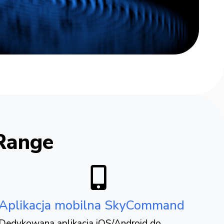
 Range
Aplikacja mobilna SkyCommand
Dedykowana aplikacja iOS/Android do