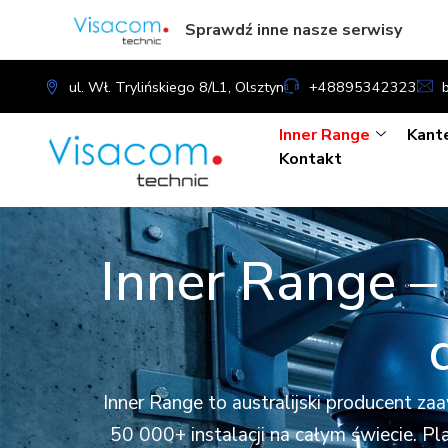
Sprawdź inne nasze serwisy
ul. Wł. Trylińskiego 8/L1, Olsztyn
+48895342323
Inner Range
Kant
Kontakt
Inner Range –
Inner Range to australijski producent 
50 000+ instalacji na całym świecie. Pl