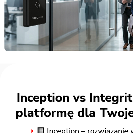
Inception vs Integri
platformę dla Twoj
🏢 Inception – rozwiązani