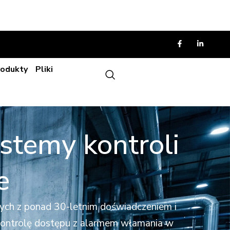
rodukty
Pliki
stemy kontroli
e
wych z ponad 30-letnim doświadczeniem i
zą kontrolę dostępu z alarmem włamania w