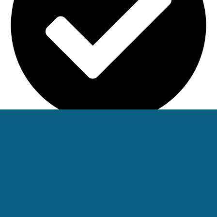
15 Lat Doświadczenia i 300+ Projektów
Zaufało nam ponad 300 firm i instytucji. Nasz zespół to
certyfikowani specjaliści z wieloletnim doświadczeniem w
projektach B2B.