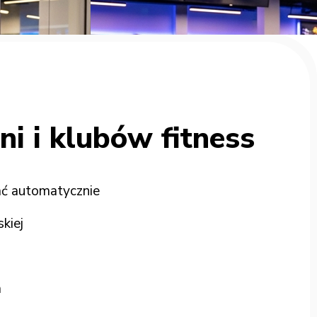
ni i klubów fitness
ać automatycznie
kiej
a