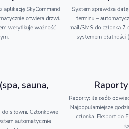
ez aplikację SkyCommand
System sprawdza datę 
omatycznie otwiera drzwi.
terminu – automatycz
ystem weryfikuje ważność
mail/SMS do członka 7 d
tym.
systemem płatności (
(spa, sauna,
Raporty 
Raporty: ile osób odwie
Najpopularniejsze godzi
 do siłowni. Członkowie
członka. Eksport do 
System automatycznie
re