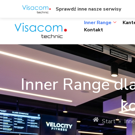
ul. Wł. Trylińskiego 8/L1, Olsztyn
+48895342323
Sprawdź inne nasze serwisy
Inner Range
Kant
Kontakt
Inner Range dla
k
Start
»
Inne