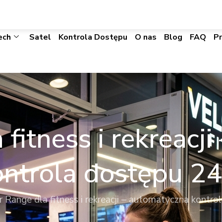
biuro@visacomtechnic.pl
ech
Satel
Kontrola Dostępu
O nas
Blog
FAQ
P
 fitness i rekreacj
ontrola dostępu 24
r Range dla fitness i rekreacji – automatyczna kontr