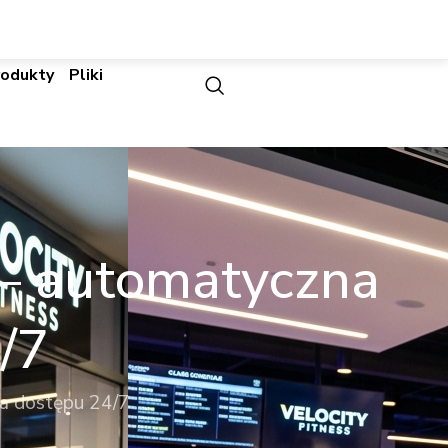
rodukty
Pliki
i – automatyczna
/7
ola dostępu 24/7