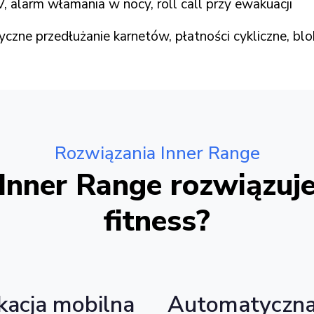
 alarm włamania w nocy, roll call przy ewakuacji
zne przedłużanie karnetów, płatności cykliczne, blo
Rozwiązania Inner Range
 Inner Range rozwiązu
fitness?
kacja mobilna
Automatyczna 