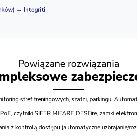
onków) → Integriti
Powiązane rozwiązania
mpleksowe zabezpiecze
toring stref treningowych, szatni, parkingu. Autom
 PoE, czytniki SIFER MIFARE DESFire, zamki elektro
nia z kontrolą dostępu (automatyczne uzbrajanie/rozb