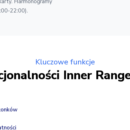
 karty. Harmonogramy
:00-22:00).
Kluczowe funkcje
cjonalności Inner Range
złonków
atności