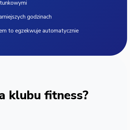
ratunkowymi
rniejszych godzinach
tem to egzekwuje automatycznie
la klubu fitness?