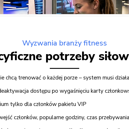
Wyzwania branży fitness
yficzne potrzeby siłow
e chcą trenować o każdej porze – system musi dział
aktywacja dostępu po wygaśnięciu karty członkows
ium tylko dla członków pakietu VIP
wejść członków, popularne godziny, czas przebywani