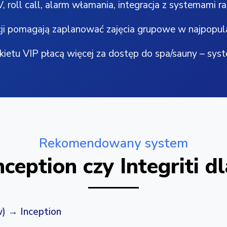
 roll call, alarm włamania, integracja z systemami 
i pomagają zaplanować zajęcia grupowe w najpopula
ietu VIP płacą więcej za dostęp do spa/sauny – sys
Rekomendowany system
ception czy Integriti d
w) → Inception