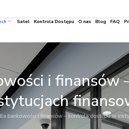
biuro@visacomtechnic.pl
ech
Satel
Kontrola Dostępu
O nas
Blog
FAQ
P
wości i finansów 
stytucjach finans
la bankowości i finansów – kontrola dostępu w inst