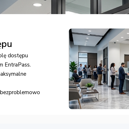
ępu
olę dostępu
m EntraPass.
 maksymalne
em bezproblemowo