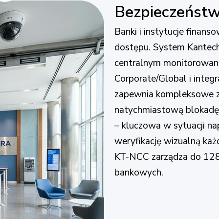
Bezpieczeństw
Banki i instytucje finan
dostępu. System Kantech
centralnym monitorowani
Corporate/Global i inte
zapewnia kompleksowe z
natychmiastową blokadę 
– kluczowa w sytuacji n
weryfikację wizualną każ
KT-NCC zarządza do 128 
bankowych.