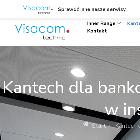
ul. Wł. Trylińskiego 8/L1, Olsztyn
+48895342323
Sprawdź inne nasze serwisy
Inner Range
Kant
Kontakt
Kantech dla banko
w in
Start
»
Kantech d