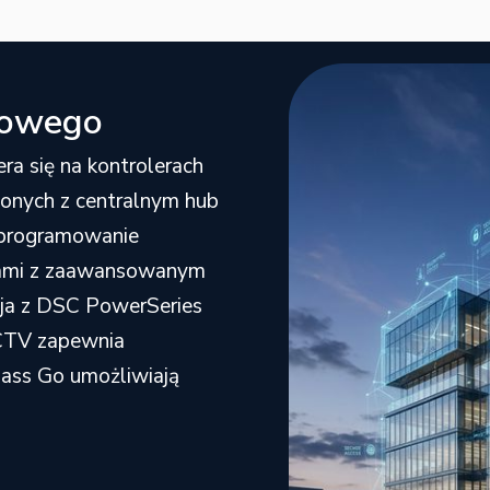
kowego
ra się na kontrolerach
zonych z centralnym hub
Oprogramowanie
cjami z zaawansowanym
cja z DSC PowerSeries
CCTV zapewnia
Pass Go umożliwiają