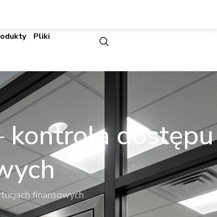
rodukty
Pliki
– kontrola dostępu
owych
ytucjach finansowych