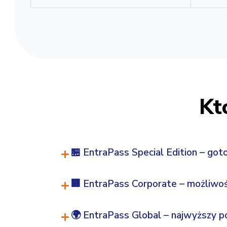
Magazyn wideo (Video Vault)
Smart Link (zdalne zarządzanie obiektem)
Kt
🏪 EntraPass Special Edition – go
🏢 EntraPass Corporate – możliwoś