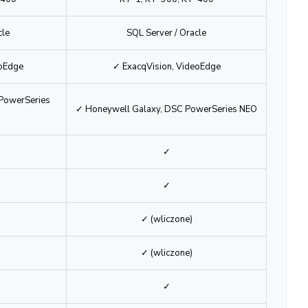
bazowym)
-400
KT-1, KT-300, KT-400
cle
SQL Server / Oracle
eoEdge
✓ ExacqVision, VideoEdge
PowerSeries
✓ Honeywell Galaxy, DSC PowerSeries NEO
✓
✓
✓ (wliczone)
✓ (wliczone)