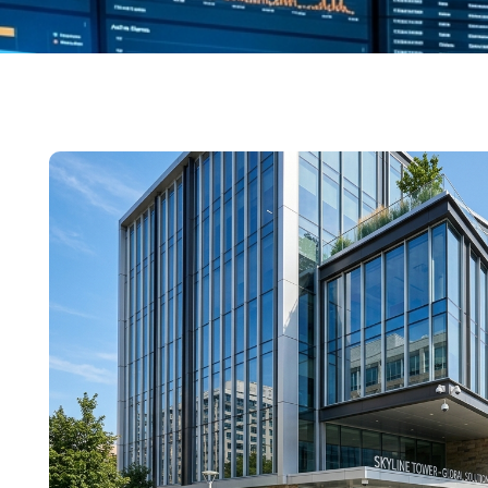
Start
»
Porów