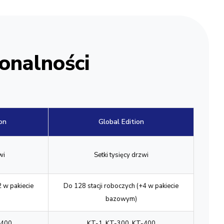
onalności
on
Global Edition
wi
Setki tysięcy drzwi
2 w pakiecie
Do 128 stacji roboczych (+4 w pakiecie