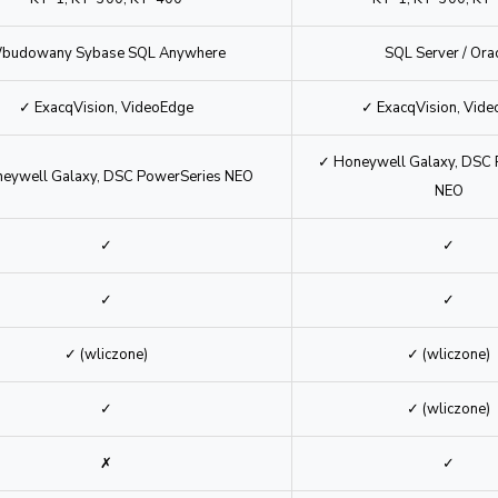
bazowym)
KT-1, KT-300, KT-400
KT-1, KT-300, KT
budowany Sybase SQL Anywhere
SQL Server / Ora
✓ ExacqVision, VideoEdge
✓ ExacqVision, Vid
✓ Honeywell Galaxy, DSC 
eywell Galaxy, DSC PowerSeries NEO
NEO
✓
✓
✓
✓
✓ (wliczone)
✓ (wliczone)
✓
✓ (wliczone)