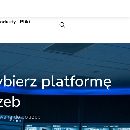
rodukty
Pliki
bierz platformę
zeb