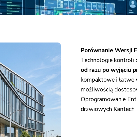
nanie wersji EntraPass – wybierz platformę dopas
Porównanie Wersji 
Technologie kontroli
od razu po wyjęciu 
kompaktowe i łatwe w
możliwością dostosow
Oprogramowanie Entra
drzwiowych Kantech 