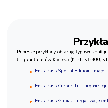
🌍 EntraPass Global – najwyższy po
Przykł
Poniższe przykłady obrazują typowe konfigur
linią kontrolerów Kantech (KT-1, KT-300, KT-
EntraPass Special Edition – małe i 
EntraPass Corporate – organizacj