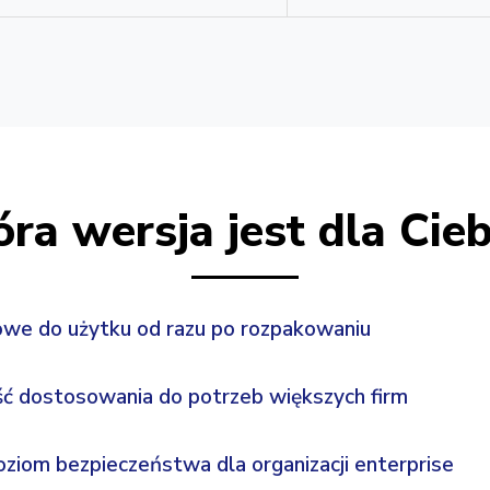
✗
✓ (opcjonalnie, licencja
✗
✓ (wliczone)
óra wersja jest dla Cieb
towe do użytku od razu po rozpakowaniu
ć dostosowania do potrzeb większych firm