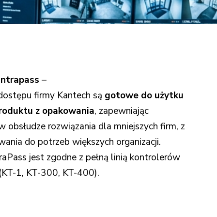
owaną do potrzeb
Entrapass
–
 dostępu firmy Kantech są
gotowe do użytku
produktu z opakowania
, zapewniając
 obsłudze rozwiązania dla mniejszych firm, z
ania do potrzeb większych organizacji.
Pass jest zgodne z pełną linią kontrolerów
(KT-1, KT-300, KT-400).