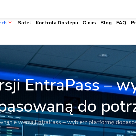
biuro@visacomtechnic.pl
ech
Satel
Kontrola Dostępu
O nas
Blog
FAQ
P
sji EntraPass – wy
pasowaną do potr