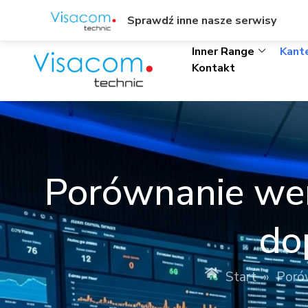
Sprawdź inne nasze serwisy
ul. Wł. Trylińskiego 8/L1, Olsztyn
+48895342323
Inner Range
Kant
Kontakt
Porównanie wer
do