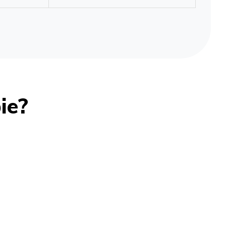
 E-COR-VVM)
✓ (opcjonalnie, licencja E-GLO-VVM)
✓ (wliczone)
ie?