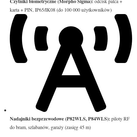
Czytniki biometryczne (Morpho Sigma):
odcisk palca +
karta + PIN, IP65/IK08 (do 100 000 użytkowników)
Nadajniki bezprzewodowe (P82WLS, P84WLS):
piloty RF
do bram, szlabanów, garaży (zasięg 45 m)