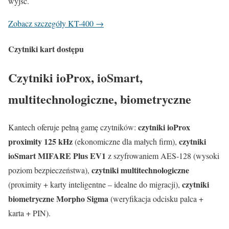
wyjść.
Zobacz szczegóły KT-400 →
Czytniki kart dostępu
Czytniki ioProx, ioSmart,
multitechnologiczne, biometryczne
czytniki ioProx
Kantech oferuje pełną gamę czytników:
proximity 125 kHz
czytniki
(ekonomiczne dla małych firm),
ioSmart MIFARE Plus EV1
z szyfrowaniem AES-128 (wysoki
czytniki multitechnologiczne
poziom bezpieczeństwa),
czytniki
(proximity + karty inteligentne – idealne do migracji),
biometryczne Morpho Sigma
(weryfikacja odcisku palca +
karta + PIN).