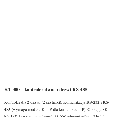
KT-300 – kontroler dwóch drzwi RS-485
2 drzwi (2 czytniki)
RS-232 i RS-
Kontroler dla
. Komunikacja
485
(wymaga modułu KT-IP dla komunikacji IP). Obsługa 8K
lub 56K kart (model zależny), 18 000 zdarzeń offline. Moduły