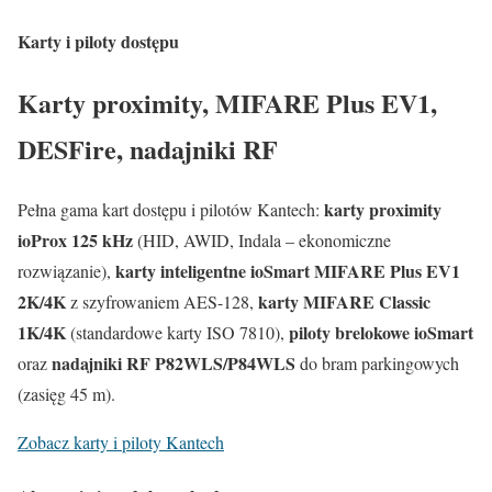
Karty i piloty dostępu
Karty proximity, MIFARE Plus EV1,
DESFire, nadajniki RF
karty proximity
Pełna gama kart dostępu i pilotów Kantech:
ioProx 125 kHz
(HID, AWID, Indala – ekonomiczne
karty inteligentne ioSmart MIFARE Plus EV1
rozwiązanie),
2K/4K
karty MIFARE Classic
z szyfrowaniem AES-128,
1K/4K
piloty brelokowe ioSmart
(standardowe karty ISO 7810),
nadajniki RF P82WLS/P84WLS
oraz
do bram parkingowych
(zasięg 45 m).
Zobacz karty i piloty Kantech