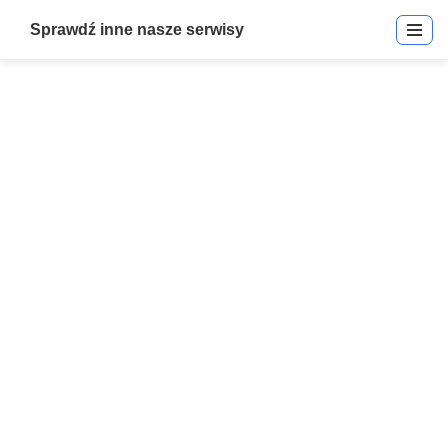
Sprawdź inne nasze serwisy
T. Rex Exit Detector
Start
»
T. Rex Exit Detector