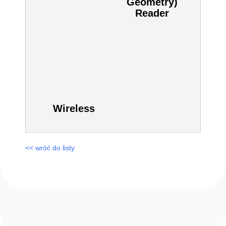
Zobacz również inne:
KT-NCC Gen 2
HandKey II
(Hand
Geometry)
Reader