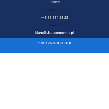
Visacom Technic sp. z o.o.
ul. Żurawia 88, 11-036 Naglady
Menu
Zobacz także
Start
Projekt
O nas
Faq
Oferta
Blog
Kontakt
Kontakt
Telefon:
+48 89 534 23 23
Email:
biuro@visacomtechnic.pl
© 2026 visacomtechnic.pl