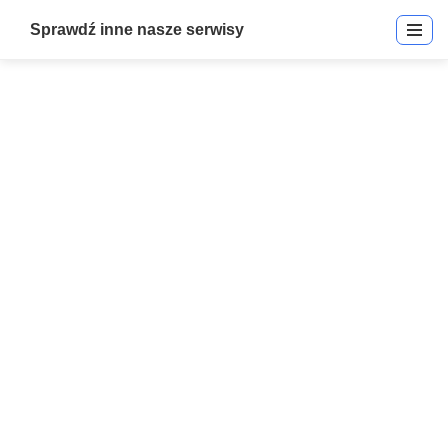
Sprawdź inne nasze serwisy
Electric Door Strikes
Start
»
Electric Door Strikes