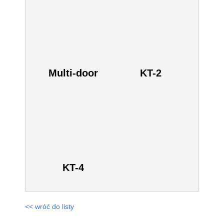
Kliknij aby dodać ten produkt do zapytania.
SKU:
76BE9140
Zobacz również inne:
Multi-door
KT-2