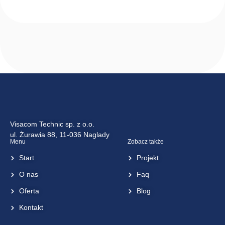
KT-4
<< wróć do listy