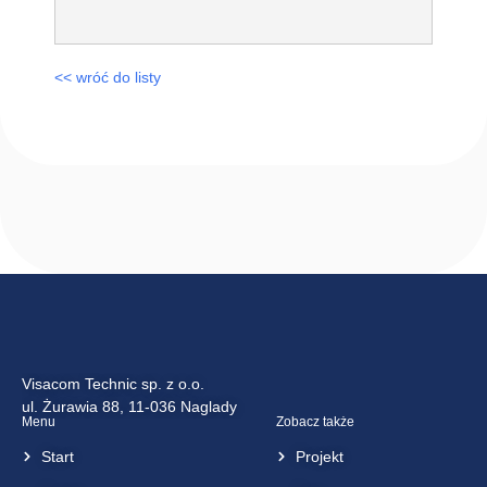
<< wróć do listy
Visacom Technic sp. z o.o.
ul. Żurawia 88, 11-036 Naglady
Menu
Zobacz także
Start
Projekt