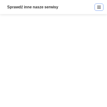
Sprawdź inne nasze serwisy
STiD Mobile Credential
Integration – Integriti | STiD –
Mobile Credential Integracja |
Integracje
Start
»
STiD Mobile Credential Integration – Integriti | STiD – Mobile
Credential Integracja | Integracje