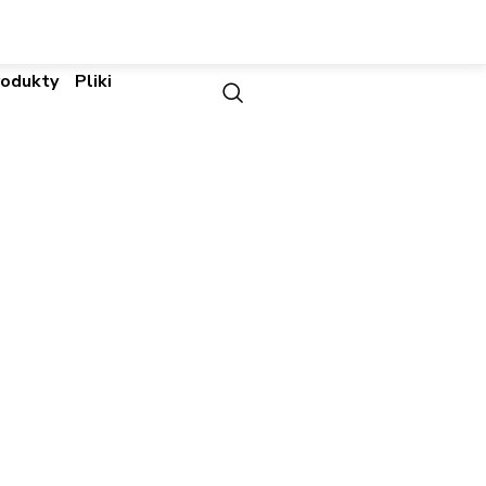
rodukty
Pliki
 Integriti | Axxon
Integracje
o Integracja | Integracje