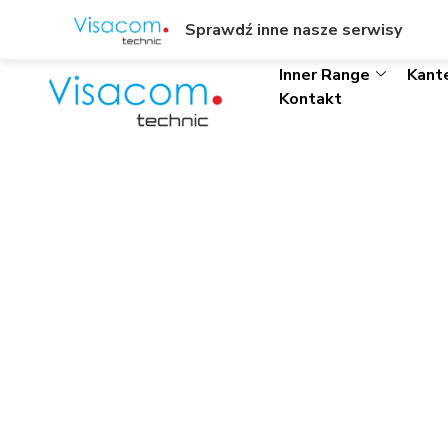
ul. Wł. Trylińskiego 8/L1, Olsztyn
+48895342323
Sprawdź inne nasze serwisy
Inner Range
Kant
Kontakt
Axxon Intellect V
Intellect
Start
»
Axxon Intelle