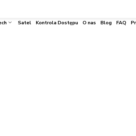
biuro@visacomtechnic.pl
ech
Satel
Kontrola Dostępu
O nas
Blog
FAQ
P
ideo Integration –
 Video Integracja | 
ct Video Integration – Integriti | Axxon Intellect Vide