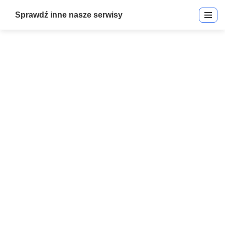
Sprawdź inne nasze serwisy
Push-button (PB) Exit Detector
Start
»
Push-button (PB) Exit Detector