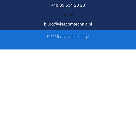
Visacom Technic sp. z o.o.
ul. Żurawia 88, 11-036 Naglady
Menu
Zobacz także
Start
Projekt
O nas
Faq
Oferta
Blog
Kontakt
Kontakt
Telefon:
+48 89 534 23 23
Email:
biuro@visacomtechnic.pl
© 2026 visacomtechnic.pl