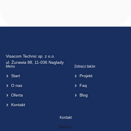
ioProx
Wireless
Receiver and
Transmitters
<< wróć do listy