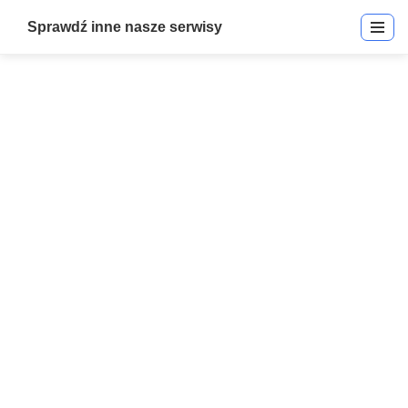
Sprawdź inne nasze serwisy
EntraPass go Pass Mobile
App
Start
»
EntraPass go Pass Mobile App