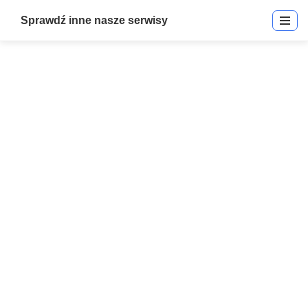
Sprawdź inne nasze serwisy
Polaris-2 Mag-Stripe Card
Readers and Cards
Start
»
Polaris-2 Mag-Stripe Card Readers and Cards