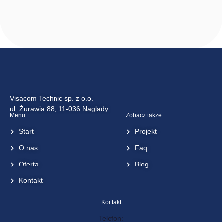
KT-NCC Gen 2
– Network
Communication
Controller
<< wróć do listy