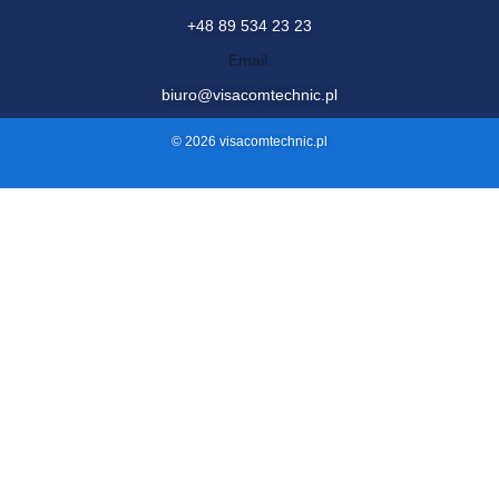
Visacom Technic sp. z o.o.
ul. Żurawia 88, 11-036 Naglady
Menu
Zobacz także
Start
Projekt
O nas
Faq
Oferta
Blog
Kontakt
Kontakt
Telefon:
+48 89 534 23 23
Email:
biuro@visacomtechnic.pl
© 2026 visacomtechnic.pl