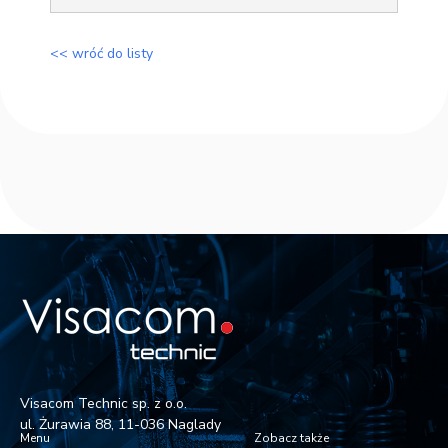
<< wróć do listy
Visacom Technic sp. z o.o.
ul. Żurawia 88, 11-036 Naglady
Menu
Zobacz także