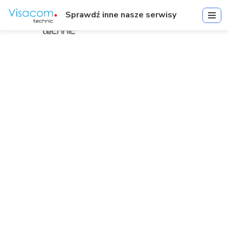
Sprawdź inne nasze serwisy
LifeSafety Power
Start
»
LifeSafety Power