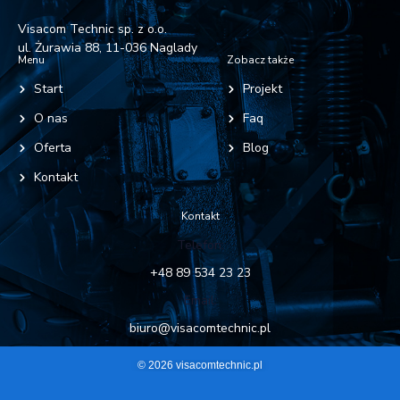
Visacom Technic sp. z o.o.
ul. Żurawia 88, 11-036 Naglady
Menu
Zobacz także
Start
Projekt
O nas
Faq
Oferta
Blog
Kontakt
Kontakt
Telefon:
+48 89 534 23 23
Email:
biuro@visacomtechnic.pl
© 2026 visacomtechnic.pl