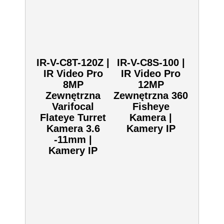
Dodaj do zapytania
Kliknij aby dodać ten produkt do zapytania.
SKU:
IR-V-C8B-100
Zobacz również inne:
IR-V-C8T-120Z
IR-V-C8S-100 |
| IR Video Pro
IR Video Pro
8MP
12MP
Zewnętrzna
Zewnętrzna 360
Varifocal
Fisheye Kamera