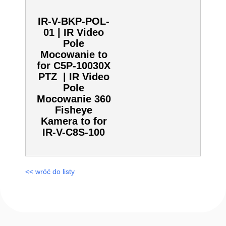
Flateye Turret
| Kamery IP
Kamera 3.6
-11mm | Kamery
IP
IR-V-BKP-POL-
01 | IR Video
Pole
Mocowanie to
for C5P-
10030X PTZ |
IR Video Pole
Mocowanie 360