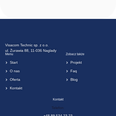
Fisheye Kamera
to for IR-V-
C8S-100
<< wróć do listy