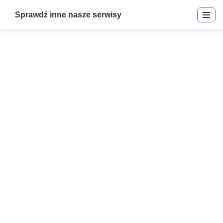
Sprawdź inne nasze serwisy
IR-V-C8B-100 | IR Video Pro
8MP Zewnętrzna Bullet
Kamera 2.8mm | Kamery IP
Start
»
IR-V-C8B-100 | IR Video Pro 8MP Zewnętrzna Bullet Kamera
2.8mm | Kamery IP