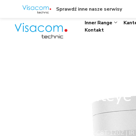
ul. Wł. Trylińskiego 8/L1, Olsztyn
+48895342323
Sprawdź inne nasze serwisy
Inner Range
Kant
Kontakt
IR-V-C8T-120Z
Varifocal Flatey
Start
»
IR-V-C8T-120Z | IR