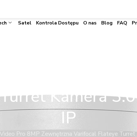
biuro@visacomtechnic.pl
ech
Satel
Kontrola Dostępu
O nas
Blog
FAQ
P
 | IR Video Pro 
e Turret Kamera 3
IP
 Video Pro 8MP Zewnętrzna Varifocal Flateye Turre