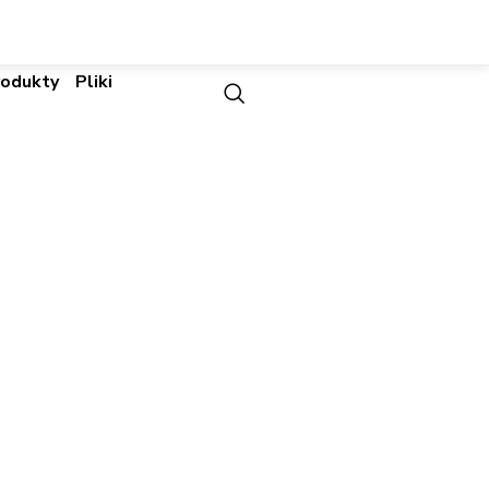
rodukty
Pliki
r Controller
er