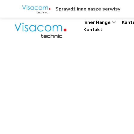
ul. Wł. Trylińskiego 8/L1, Olsztyn
+48895342323
Sprawdź inne nasze serwisy
Inner Range
Kant
Kontakt
ioPass SA-5