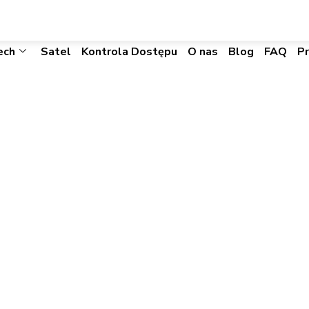
biuro@visacomtechnic.pl
ech
Satel
Kontrola Dostępu
O nas
Blog
FAQ
P
50 Stand Alone Doo
Start
»
ioPass SA-550 Stand Alone Door Controll