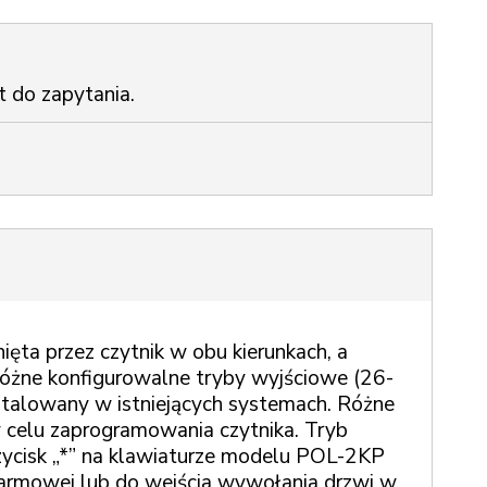
t do zapytania.
ięta przez czytnik w obu kierunkach, a
różne konfigurowalne tryby wyjściowe (26-
talowany w istniejących systemach. Różne
 celu zaprogramowania czytnika. Tryb
rzycisk „*” na klawiaturze modelu POL-2KP
larmowej lub do wejścia wywołania drzwi w