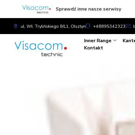
Sprawdź inne nasze serwisy
ul. Wł. Trylińskiego 8/L1, Olsztyn
+48895342323
Inner Range
Kant
Kontakt