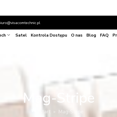
biuro@visacomtechnic.pl
ech
Satel
Kontrola Dostępu
O nas
Blog
FAQ
P
Mag-Stripe
Start
»
Mag-Stripe