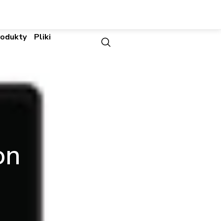
rodukty
Pliki
on