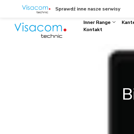
ul. Wł. Trylińskiego 8/L1, Olsztyn
+48895342323
Sprawdź inne nasze serwisy
Inner Range
Kant
Kontakt
B