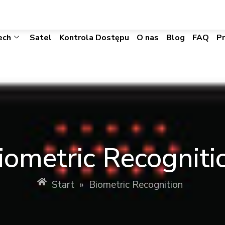
biuro@visacomtechnic.pl
ech
Satel
Kontrola Dostępu
O nas
Blog
FAQ
P
iometric Recogniti
Start
»
Biometric Recognition