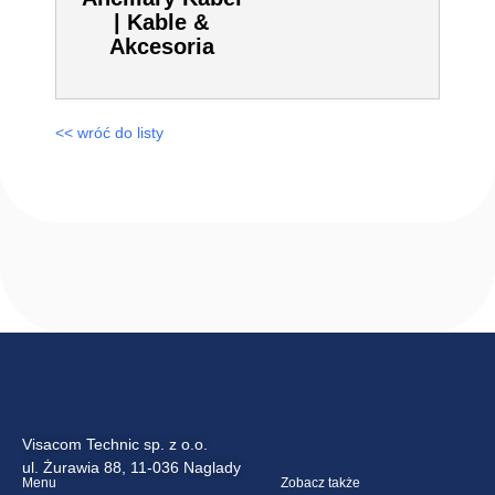
| Kable &
Akcesoria
<< wróć do listy
Visacom Technic sp. z o.o.
ul. Żurawia 88, 11-036 Naglady
Menu
Zobacz także