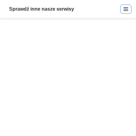
Sprawdź inne nasze serwisy
999068 | Integriti Akumulator
Lead Replacement | Kable &
Akcesoria
Start
»
999068 | Integriti Akumulator Lead Replacement | Kable &
Akcesoria