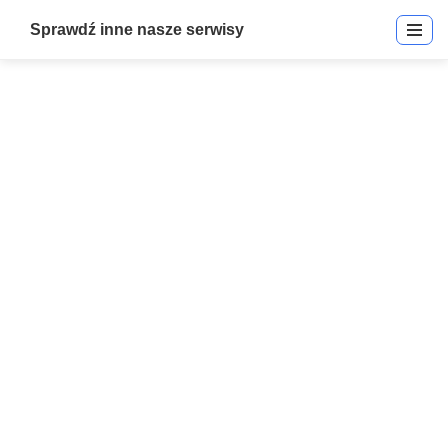
Sprawdź inne nasze serwisy
995009 | Internal PC Interface
Kabel Zestaw 995009 | Kable
& Akcesoria
Start
»
995009 | Internal PC Interface Kabel Zestaw 995009 | Kable &
Akcesoria