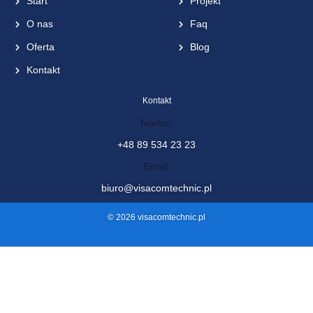
Visacom Technic sp. z o.o.
ul. Żurawia 88, 11-036 Naglady
Menu
Zobacz także
Start
Projekt
O nas
Faq
Oferta
Blog
Kontakt