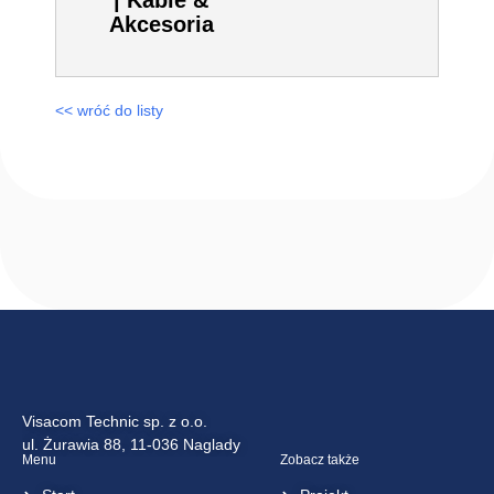
Kable &
Akcesoria
993028 | LAN
Ancillary Kabel |
Kable &
Akcesoria
<< wróć do listy