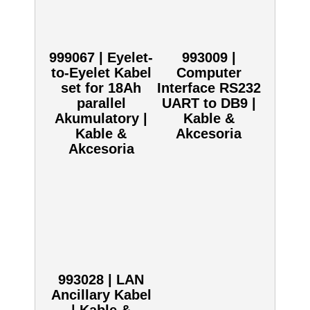
Kliknij aby dodać ten produkt do zapytania.
SKU:
995009
Zobacz również inne:
999067 |
993009 |
Eyelet-to-
Computer
Eyelet Kabel
Interface
set for 18Ah
RS232 UART
parallel
to DB9 | Kable
Akumulatory |
& Akcesoria