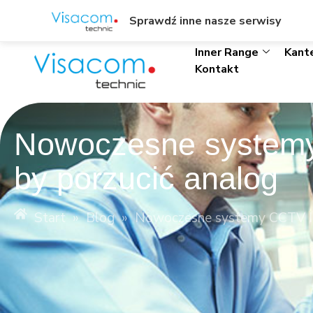
ul. Wł. Trylińskiego 8/L1, Olsztyn
+48895342323
Sprawdź inne nasze serwisy
Inner Range
Kant
Kontakt
Nowoczesne systemy
by porzucić analog
Start
»
Blog
»
Nowoczesne systemy CCTV IP