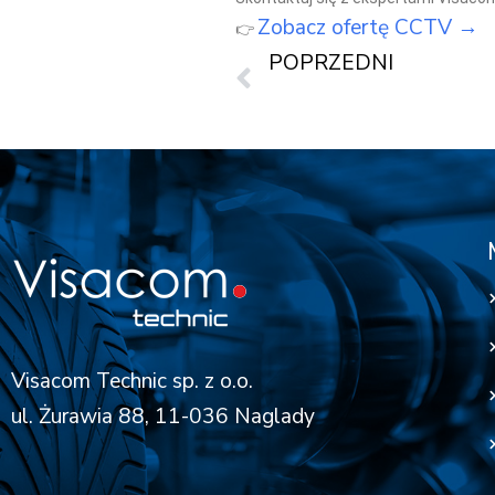
Zobacz ofertę CCTV →
👉
POPRZEDNI
Visacom Technic sp. z o.o.
ul. Żurawia 88, 11-036 Naglady