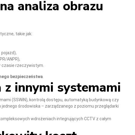
tna analiza obrazu
yczne, takie jak:
 pojazd),
(LPR/ANPR),
 czasie rzeczywistym.
nego bezpieczeństwa
.
ja z innymi systemami
rmami (SSWiN), kontrolą dostępu, automatyką budynkową czy
jednego środowiska – zarządzanego z poziomu przeglądarki
w kompleksowych wdrożeniach integrujących CCTV z całym