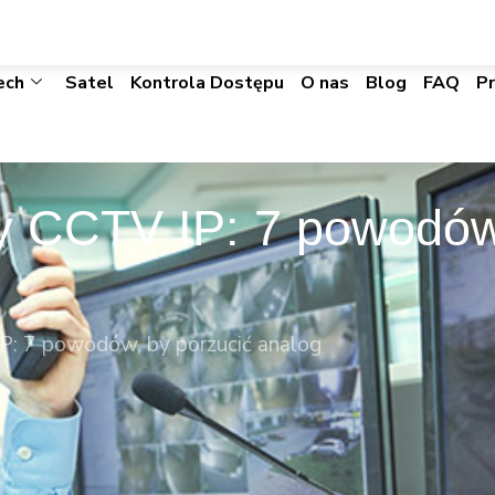
biuro@visacomtechnic.pl
ech
Satel
Kontrola Dostępu
O nas
Blog
FAQ
P
 CCTV IP: 7 powodów
: 7 powodów, by porzucić analog