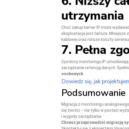
6. Niższy ca
utrzymania
Choć zakup kamer IP może wydawać s
eksploatacja jest tańsza. Mniejsze z
kablowej oraz niższe koszty serwisu
7. Pełna z
Systemy monitoringu IP umożliwiają 
zarządzanie retencją danych. Speł
osobowych
.
Dowiedz się, jak projektu
Podsumowanie
Migracja z monitoringu analogoweg
się zwróci – nie tylko w postaci wy
i wygody zarządzania.
Chcesz przeprowadzić migrację sy
Skontaktuj się z ekspertami Visaco