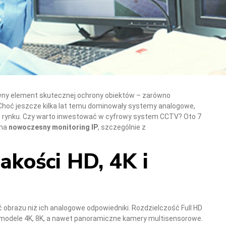
wny element skutecznej ochrony obiektów – zarówno
 Choć jeszcze kilka lat temu dominowały systemy analogowe,
e z rynku. Czy warto inwestować w cyfrowy system CCTV? Oto 7
 na
nowoczesny monitoring IP
, szczególnie z
akości HD, 4K i
ć obrazu niż ich analogowe odpowiedniki. Rozdzielczość Full HD
ż modele 4K, 8K, a nawet panoramiczne kamery multisensorowe.