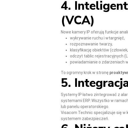
4. Inteligen
(VCA)
Nowe kamery IP oferują funkcje analit
wykrywanie ruchu i wtargnięć,
rozpoznawanie twarzy,
klasyfikację obiektów (człowiek,
odczyt tablic rejestracyjnych 
powiadamianie o zdarzeniach w
To ogromny krok w stronę
proaktyw
5. Integrac
Systemy IP łatwo zintegrować z ala
systemami ERP. Wszystko w ramach 
lub panelu operatorskiego.
Visacom Technic specjalizuje się 
systemem zabezpieczeń.