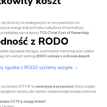
łkowity koszt
ię droższy, niż analogowych, w rzeczywistości ich
użycie energii, brak potrzeby rozbudowy infrastruktury
 przekładają się na lepszy
TCO (Total Cost of Ownership)
.
godność z RODO
pełne logowanie dostępu, szyfrowanie transmisji oraz zdalne
niają tym samym wymogi
RODO i ustawy o ochronie danych
jemy zgodne z RODO systemy wizyjne →
o na system CCTV IP to
inwestycja w przyszłość
, która szybko
ższej jakości obrazu, ale również zwiększonego bezpieczeństwa
stemu CCTV w swojej firmie?
m Technic: