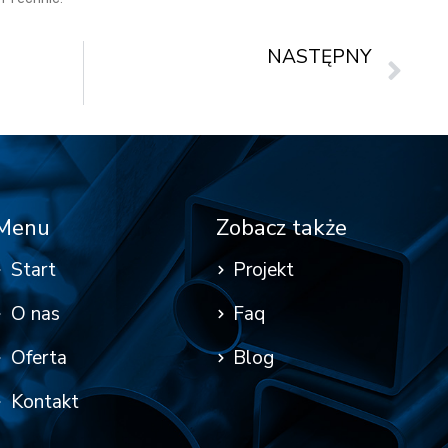
NASTĘPNY
Kanada blokuje Hikvision, co to oznacza dla Twojego bezpieczeństwa ?
Sygnalizacja Pożaru SSP: jak dobrać i utrzymać skuteczny system ochrony
Menu
Zobacz także
Start
Projekt
O nas
Faq
Oferta
Blog
Kontakt