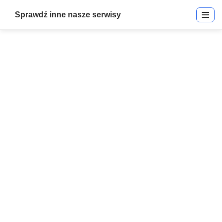
Sprawdź inne nasze serwisy
Salient Video Integration –
Integriti | Salient – Video
Integracja | Integracje
Start
»
Salient Video Integration – Integriti | Salient – Video Integracja
| Integracje