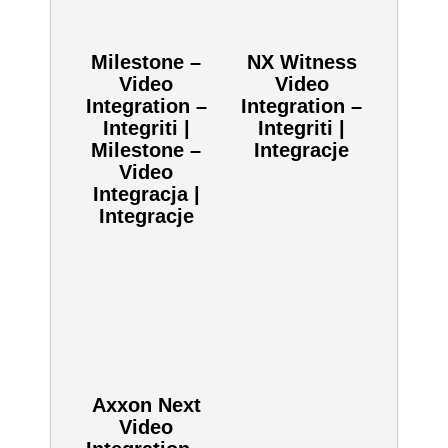
Dodaj do zapytania
Kliknij aby dodać ten produkt do zapytania.
SKU:
SALIENT-VIDEO-INTEGRATION
Zobacz również inne:
Milestone –
NX Witness
Video
Video
Integration –
Integration –
Integriti |
Integriti |
Milestone –
Integracje