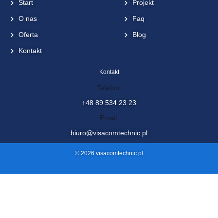
Visacom Technic sp. z o.o.
ul. Żurawia 88, 11-036 Naglady
Menu
Zobacz także
Start
Projekt
O nas
Faq
Oferta
Blog
Kontakt