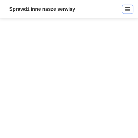
Sprawdź inne nasze serwisy
Rhombus – Integration
Start
»
Rhombus – Integration