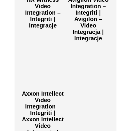
Dodaj do zapytania
Kliknij aby dodać ten produkt do zapytania.
SKU:
RHOMBUS---INTEGRATION
Zobacz również inne:
NX Witness
Avigilon Video
Video
Integration –
Integration –
Integriti |
Integriti |
Avigilon – Video
Integracje
Integracja |