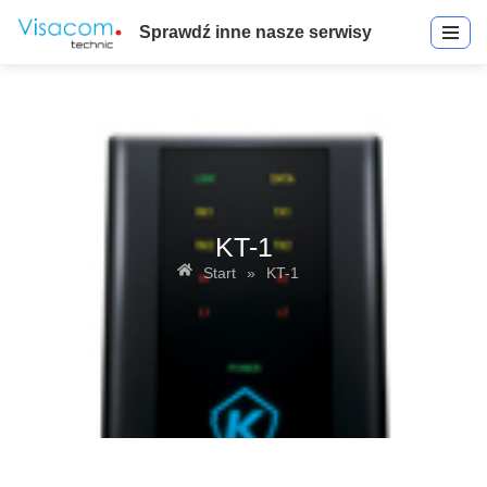
Sprawdź inne nasze serwisy
KT-1
Start
»
KT-1