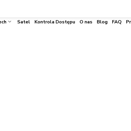
biuro@visacomtechnic.pl
ech
Satel
Kontrola Dostępu
O nas
Blog
FAQ
P
on – Integriti | IR
Integracje
IR Video Integration – Integriti | IR Video Integracja 