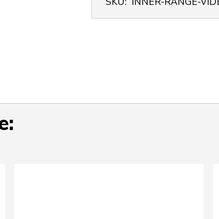
SKU:
INNER-RANGE-VID
e: