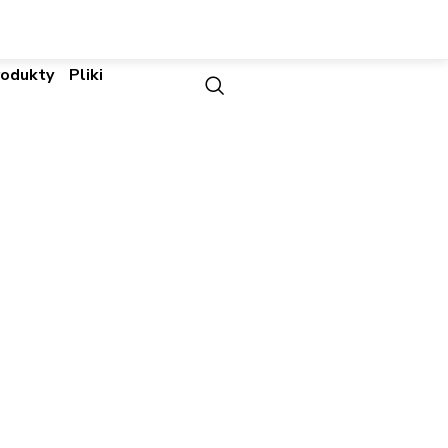
rodukty
Pliki
 Video Integracja |
| Integracje