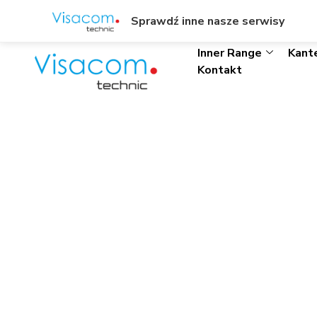
ul. Wł. Trylińskiego 8/L1, Olsztyn
+48895342323
Sprawdź inne nasze serwisy
Inner Range
Kant
Kontakt
IR Video Integrati
Start
»