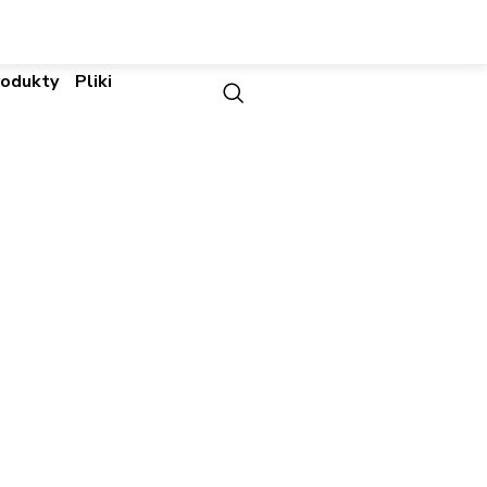
rodukty
Pliki
6ch POE Brama, 16
 | Brama
2 Bay, 1RU, 4TB | Brama