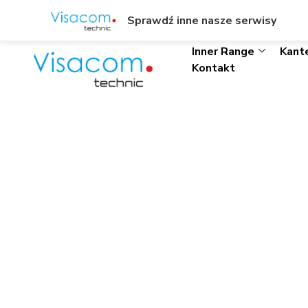
ul. Wł. Trylińskiego 8/L1, Olsztyn
+48895342323
Sprawdź inne nasze serwisy
Inner Range
Kant
Kontakt
IR-V-N16C4T-110 
PoE Por
Start
»
IR-V-N16C4T-