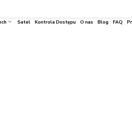
biuro@visacomtechnic.pl
ech
Satel
Kontrola Dostępu
O nas
Blog
FAQ
P
| IR Video Pro 1
t, 2 Bay, 1RU, 4TB
110 | IR Video Pro 16ch POE Brama, 16 PoE Port, 