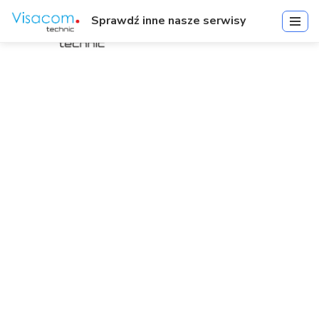
Sprawdź inne nasze serwisy
IR-V-BKX-JB-01B | IR Video
Juntion Box for C8T-10, C8D-
10, C8D-12, C8T-20, C8D-12
Kamery, Czarny | Akcesoria
Start
»
IR-V-BKX-JB-01B | IR Video Juntion Box for C8T-10, C8D-10,
C8D-12, C8T-20, C8D-12 Kamery, Czarny | Akcesoria