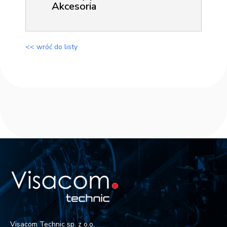
Akcesoria
<< wróć do listy
Visacom Technic sp. z o.o.