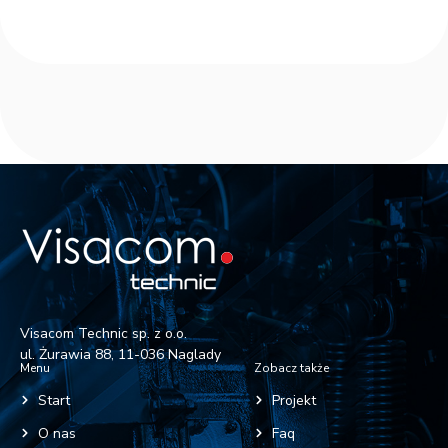
Visacom Technic sp. z o.o.
ul. Żurawia 88, 11-036 Naglady
Menu
Zobacz także
Start
Projekt
O nas
Faq