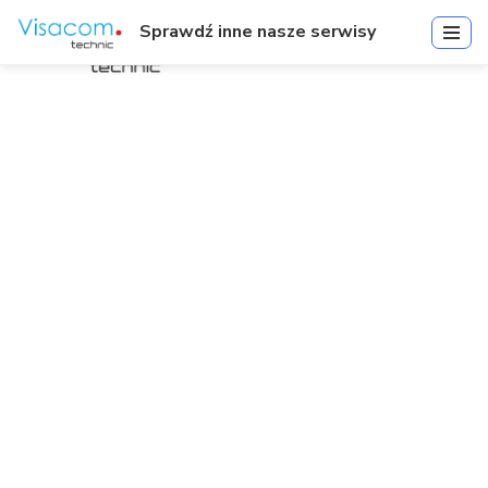
Sprawdź inne nasze serwisy
IR-V-BKS-ADT-01 | IR Video
Adapter for C8S-100 360
Kamery | Akcesoria
Start
»
IR-V-BKS-ADT-01 | IR Video Adapter for C8S-100 360 Kamery
| Akcesoria