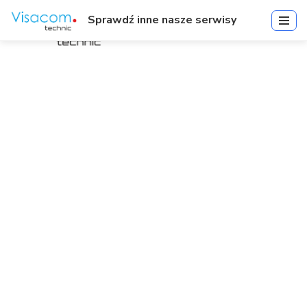
Sprawdź inne nasze serwisy
IR-V-BKD-ADT-03 | IR Video
Adapter for C8D-12 Dome
Kamery | Akcesoria
Start
»
IR-V-BKD-ADT-03 | IR Video Adapter for C8D-12 Dome
Kamery | Akcesoria