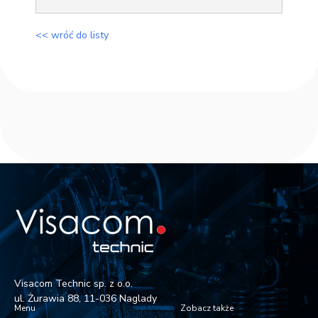
<< wróć do listy
Visacom Technic sp. z o.o.
ul. Żurawia 88, 11-036 Naglady
Menu
Zobacz także