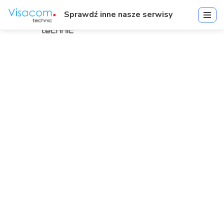
Sprawdź inne nasze serwisy
IR-V-BKD-ADT-02 | IR Video
Adapter for C8D-11 Dome
Kamery | Akcesoria
Start
»
IR-V-BKD-ADT-02 | IR Video Adapter for C8D-11 Dome
Kamery | Akcesoria