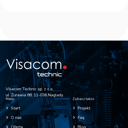
Visacom Technic sp. z o.o.
ul. Żurawia 88, 11-036 Naglady
Menu
Zobacz także
Start
Projekt
O nas
Faq
Oferta
Blog