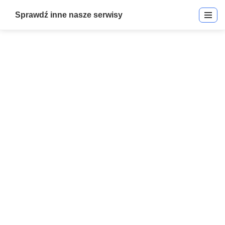
Sprawdź inne nasze serwisy
ioProx
Start
»
ioProx