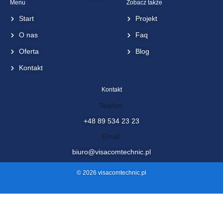
Visacom Technic sp. z o.o.
ul. Żurawia 88, 11-036 Naglady
Menu
Zobacz także
Start
Projekt
O nas
Faq
Oferta
Blog
Kontakt
Kontakt