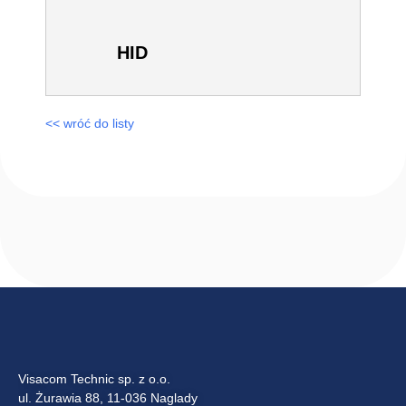
Aperio
Wireless Lock
Technology
HID
<< wróć do listy