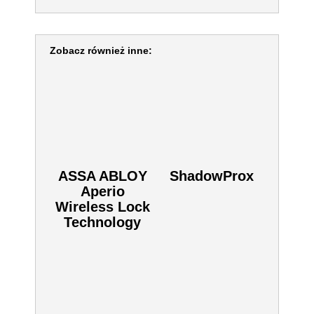
drzwiowymi Kantech, systemem domofonowym
Kantech (KTES) oraz oprogramowaniem EntraPass.
Dodaj do zapytania
Kliknij aby dodać ten produkt do zapytania.
SKU:
9988E696
Zobacz również inne:
ASSA ABLOY
ShadowProx