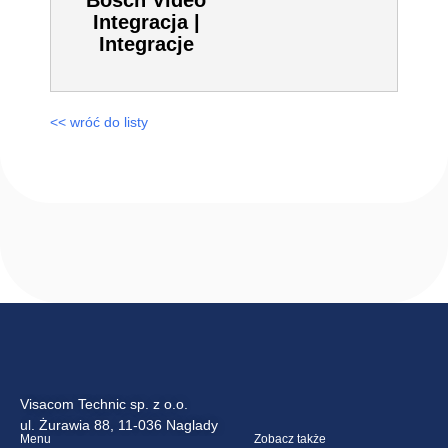
Bosch Video
Integracja |
Integracje
<< wróć do listy
Visacom Technic sp. z o.o.
ul. Żurawia 88, 11-036 Naglady
Menu
Zobacz także