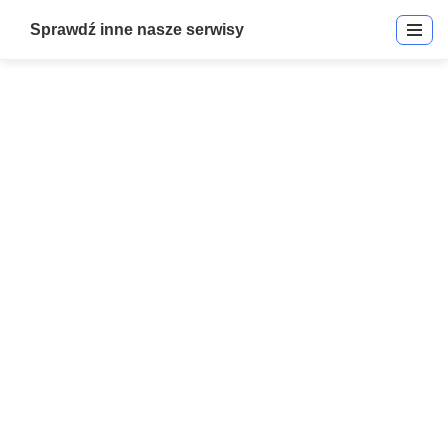
Sprawdź inne nasze serwisy
Hikvision Video Integration –
Integriti | Hikvision Video
Integracja | Integracje
Start
»
Hikvision Video Integration – Integriti | Hikvision Video
Integracja | Integracje