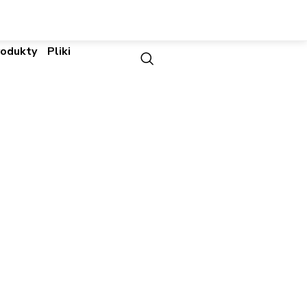
rodukty
Pliki
 And Cards