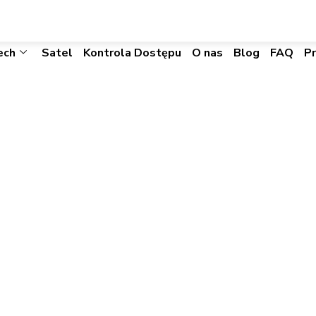
biuro@visacomtechnic.pl
ech
Satel
Kontrola Dostępu
O nas
Blog
FAQ
P
mity Card Readers
Start
»
HID Proximity Card Readers And Cards