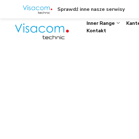
ul. Wł. Trylińskiego 8/L1, Olsztyn
+48895342323
Sprawdź inne nasze serwisy
Inner Range
Kant
Kontakt
HID Proxi