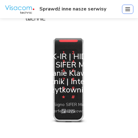
Sprawdź inne nasze serwisy
HID-20K-IR | HID Hybrid
Signo SIFER Mullion
Mocowanie Klawiatura /
Czytnik | Interfejs
użytkownika
Start
»
HID-20K-IR | HID Hybrid Signo SIFER Mullion Mocowanie
Klawiatura / Czytnik | Interfejs użytkownika