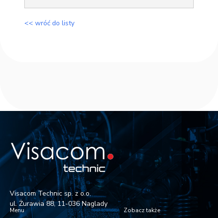
<< wróć do listy
Visacom Technic sp. z o.o.
ul. Żurawia 88, 11-036 Naglady
Menu
Zobacz także