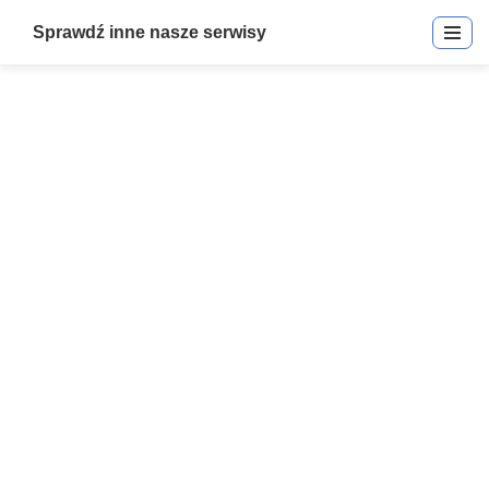
Sprawdź inne nasze serwisy
EntraPass Video Vault Option
Start
»
EntraPass Video Vault Option