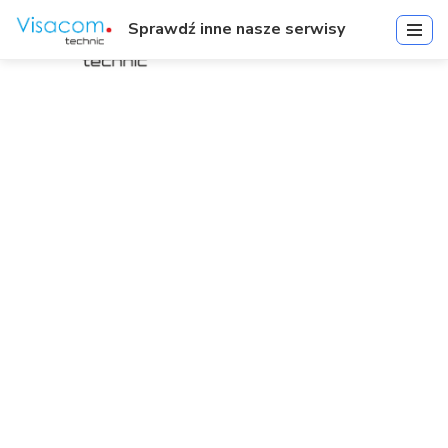
Sprawdź inne nasze serwisy
EntraPass Card Gateway
Option
Start
»
EntraPass Card Gateway Option