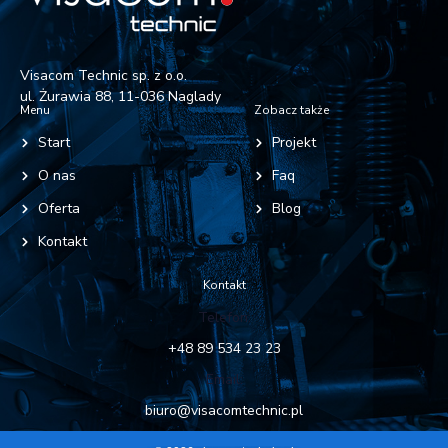
Visacom Technic sp. z o.o.
ul. Żurawia 88, 11-036 Naglady
Menu
Zobacz także
Start
Projekt
O nas
Faq
Oferta
Blog
Kontakt
Kontakt
Telefon:
+48 89 534 23 23
Email:
biuro@visacomtechnic.pl