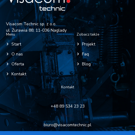
Visacom Technic sp. z o.o.
ul. Żurawia 88, 11-036 Naglady
Menu
Zobacz także
Start
Projekt
O nas
Faq
Oferta
Blog
Kontakt
Kontakt
Telefon:
+48 89 534 23 23
Email:
biuro@visacomtechnic.pl