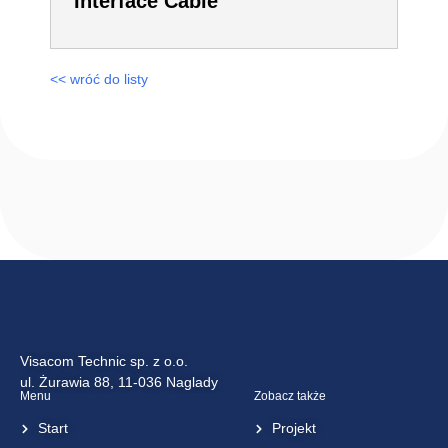
Multipath
T4000 RS232 to
Challenger V10
Upload or
Download
Interface Cable
<< wróć do listy