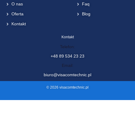
Visacom Technic sp. z o.o.
ul. Żurawia 88, 11-036 Naglady
Menu
Zobacz także
Start
Projekt
O nas
Faq
Oferta
Blog
Kontakt
Kontakt