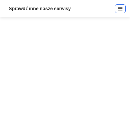
Sprawdź inne nasze serwisy
993030 | Integriti PORT 0
Interface DB9 | Kable &
Akcesoria
Start
»
993030 | Integriti PORT 0 Interface DB9 | Kable & Akcesoria