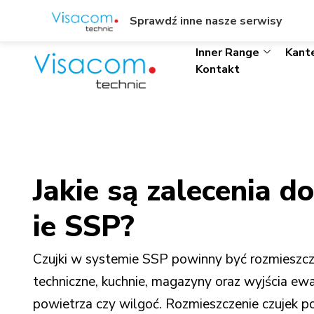
ul. Wł. Trylińskiego 8/L1, Olsztyn
+48895342323
Sprawdź inne nasze serwisy
Inner Range
Kant
Kontakt
Jakie są zalecenia 
ie SSP?
Czujki w systemie SSP powinny być rozmieszczo
techniczne, kuchnie, magazyny oraz wyjścia ewa
powietrza czy wilgoć. Rozmieszczenie czujek 