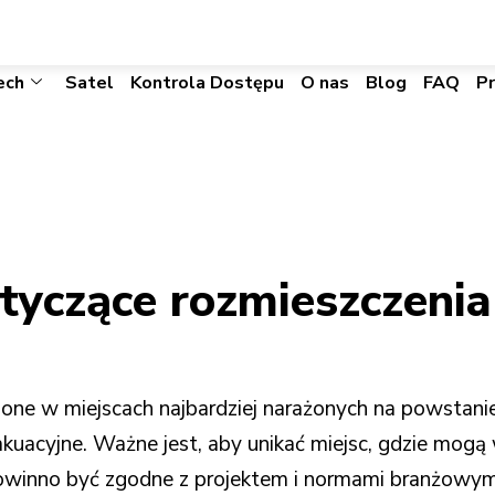
biuro@visacomtechnic.pl
ech
Satel
Kontrola Dostępu
O nas
Blog
FAQ
P
dotyczące rozmieszczeni
ne w miejscach najbardziej narażonych na powstanie 
kuacyjne. Ważne jest, aby unikać miejsc, gdzie mogą
powinno być zgodne z projektem i normami branżowym