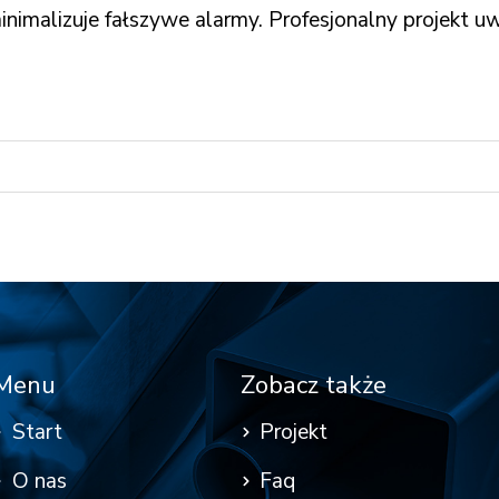
imalizuje fałszywe alarmy. Profesjonalny projekt uw
Menu
Zobacz także
Start
Projekt
O nas
Faq