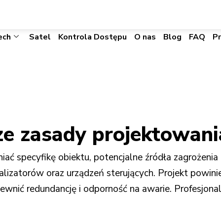
biuro@visacomtechnic.pl
ech
Satel
Kontrola Dostępu
O nas
Blog
FAQ
P
sze zasady projektowan
ć specyfikę obiektu, potencjalne źródła zagrożeni
nalizatorów oraz urządzeń sterujących. Projekt powi
pewnić redundancję i odporność na awarie. Profesjona