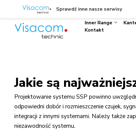
ul. Wł. Trylińskiego 8/L1, Olsztyn
+48895342323
Sprawdź inne nasze serwisy
Inner Range
Kant
Kontakt
Jakie są najważniej
Projektowanie systemu SSP powinno uwzględnia
odpowiedni dobór i rozmieszczenie czujek, syg
integracji z innymi systemami. Należy także za
niezawodność systemu.