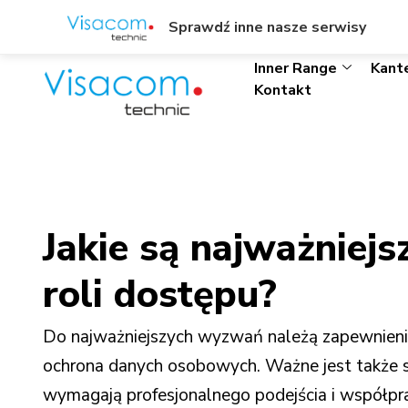
ul. Wł. Trylińskiego 8/L1, Olsztyn
+48895342323
Sprawdź inne nasze serwisy
Inner Range
Kant
Kontakt
Jakie są najważniej
roli dostępu?
Do najważniejszych wyzwań należą zapewnienie 
ochrona danych osobowych. Ważne jest także s
wymagają profesjonalnego podejścia i współpr