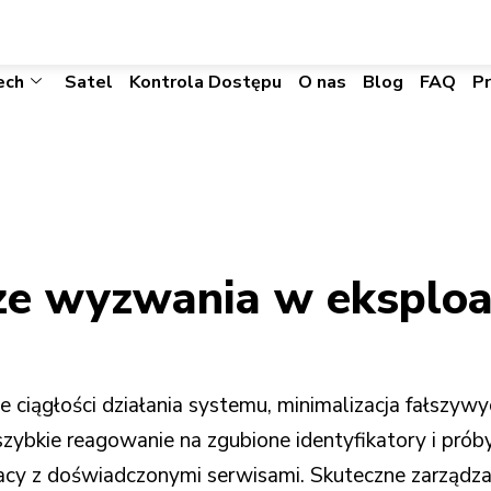
biuro@visacomtechnic.pl
ech
Satel
Kontrola Dostępu
O nas
Blog
FAQ
P
sze wyzwania w eksplo
ciągłości działania systemu, minimalizacja fałszywy
zybkie reagowanie na zgubione identyfikatory i pr
acy z doświadczonymi serwisami. Skuteczne zarządz