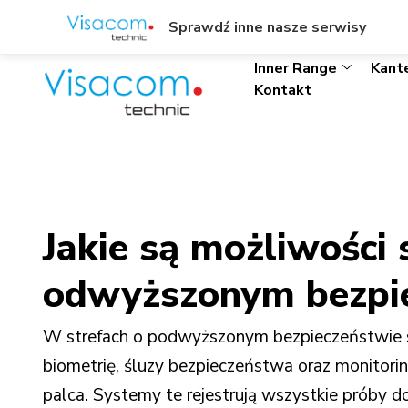
ul. Wł. Trylińskiego 8/L1, Olsztyn
+48895342323
Sprawdź inne nasze serwisy
Inner Range
Kant
Kontakt
Jakie są możliwości
odwyższonym bezpi
W strefach o podwyższonym bezpieczeństwie s
biometrię, śluzy bezpieczeństwa oraz monitorin
palca. Systemy te rejestrują wszystkie próby 