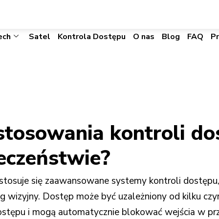
biuro@visacomtechnic.pl
ech
Satel
Kontrola Dostępu
O nas
Blog
FAQ
P
 stosowania kontroli do
eczeństwie?
tosuje się zaawansowane systemy kontroli dostępu,
g wizyjny. Dostęp może być uzależniony od kilku czyn
dostępu i mogą automatycznie blokować wejścia w pr