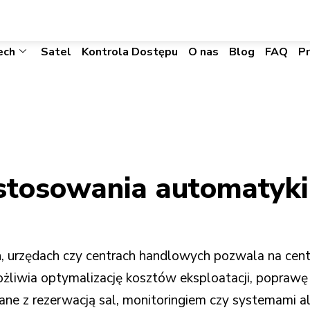
biuro@visacomtechnic.pl
ech
Satel
Kontrola Dostępu
O nas
Blog
FAQ
P
 stosowania automatyk
 urzędach czy centrach handlowych pozwala na cent
liwia optymalizację kosztów eksploatacji, poprawę
ne z rezerwacją sal, monitoringiem czy systemami 