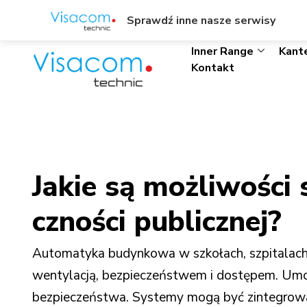
ul. Wł. Trylińskiego 8/L1, Olsztyn
+48895342323
Sprawdź inne nasze serwisy
Inner Range
Kant
Kontakt
Jakie są możliwości
czności publicznej?
Automatyka budynkowa w szkołach, szpitalach,
wentylacją, bezpieczeństwem i dostępem. Umoż
bezpieczeństwa. Systemy mogą być zintegrowa