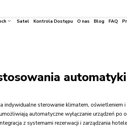
biuro@visacomtechnic.pl
ech
Satel
Kontrola Dostępu
O nas
Blog
FAQ
P
 stosowania automatyk
indywidualne sterowanie klimatem, oświetleniem i 
 umożliwiają automatyczne wyłączanie urządzeń po o
 Integracja z systemami rezerwacji i zarządzania hote