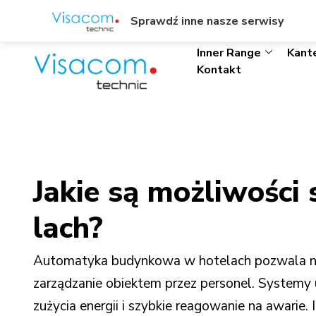
ul. Wł. Trylińskiego 8/L1, Olsztyn
+48895342323
Sprawdź inne nasze serwisy
Inner Range
Kant
Kontakt
Jakie są możliwości
lach?
Automatyka budynkowa w hotelach pozwala na 
zarządzanie obiektem przez personel. Systemy
zużycia energii i szybkie reagowanie na awarie.