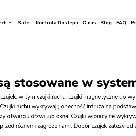
biuro@visacomtechnic.pl
ech
Satel
Kontrola Dostępu
O nas
Blog
FAQ
P
k są stosowane w syst
ujek, w tym czujki ruchu, czujki magnetyczne do wykr
y. Czujki ruchu wykrywają obecność intruza na podstaw
y otwarciu drzwi lub okna. Czujki wibracyjne wykrywa
 przed różnymi zagrożeniami. Dobór czujek zależy od