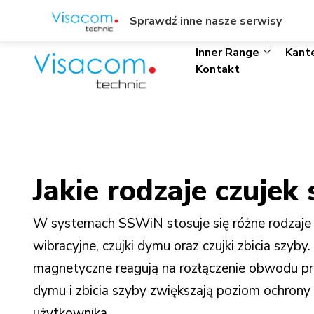
ul. Wł. Trylińskiego 8/L1, Olsztyn
+48895342323
Sprawdź inne nasze serwisy
Inner Range
Kant
Kontakt
Jakie rodzaje czuje
W systemach SSWiN stosuje się różne rodzaje cz
wibracyjne, czujki dymu oraz czujki zbicia szyb
magnetyczne reagują na rozłączenie obwodu prz
dymu i zbicia szyby zwiększają poziom ochrony
użytkownika.