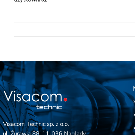
Visacom Technic sp. z o.o.
ul. Żurawia 88, 11-036 Naglady