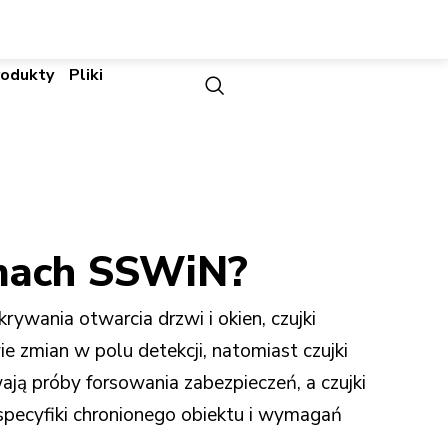
rodukty
Pliki
emach SSWiN?
ywania otwarcia drzwi i okien, czujki
ie zmian w polu detekcji, natomiast czujki
ją próby forsowania zabezpieczeń, a czujki
 specyfiki chronionego obiektu i wymagań