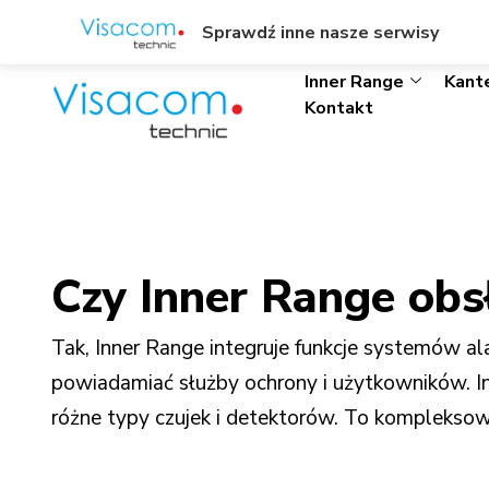
ul. Wł. Trylińskiego 8/L1, Olsztyn
+48895342323
Sprawdź inne nasze serwisy
Inner Range
Kant
Kontakt
Czy Inner Range ob
Tak, Inner Range integruje funkcje systemów 
powiadamiać służby ochrony i użytkowników. In
różne typy czujek i detektorów. To komplekso